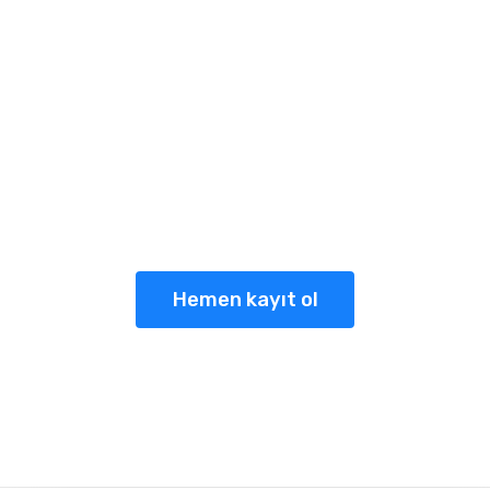
manpaşa Eğitim Ku
olarak biz sağlıklı, mutlu, yaratıcı, özgüvenl
okumayı ve öğrenmeyi seven bireyler yetiştir
Hemen kayıt ol