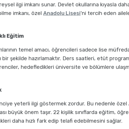
reysel ilgi imkanı sunar. Devlet okullarına kıyasla dah
bilme imkanı, özel
Anadolu Lisesi
'ni tercih eden ailel
klı Eğitim
larının temel amacı, öğrencileri sadece lise müfred
 bir şekilde hazırlamaktır. Ders saatleri, etüt progra
nciler, hedefledikleri üniversite ve bölümlere ulaşma
k
enciye yeterli ilgi göstermek zordur. Bu nedenle özel 
ı büyük önem taşır. 22 kişilik sınıflarda eğitim, öğr
ikleri daha hızlı fark edip telafi edebilmesini sağlar.