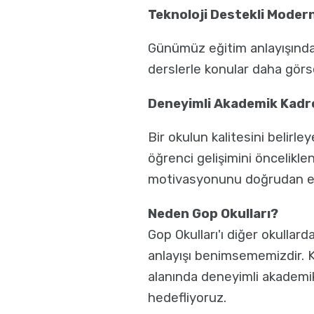
Teknoloji Destekli Moder
Günümüz eğitim anlayışında t
derslerle konular daha görsel
Deneyimli Akademik Kadr
Bir okulun kalitesini belir
öğrenci gelişimini öncelikl
motivasyonunu doğrudan et
Neden Gop Okulları?
Gop Okulları'ı diğer okullar
anlayışı benimsememizdir. Kü
alanında deneyimli akademik
hedefliyoruz.