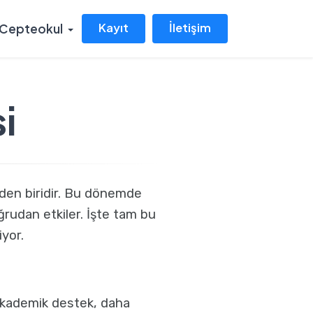
Kayıt
İletişim
Cepteokul
i
rden biridir. Bu dönemde
ğrudan etkiler. İşte tam bu
iyor.
 akademik destek, daha